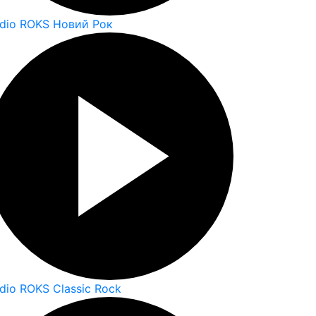
dio ROKS Новий Рок
dio ROKS Classic Rock