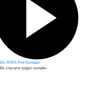
dio ROKS Рок-Балади
Як слухати радіо онлайн