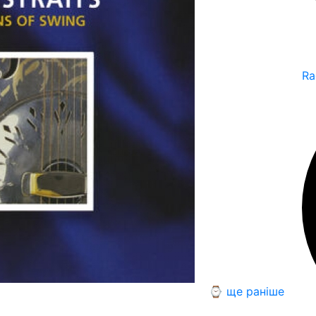
Ra
⌚ ще раніше