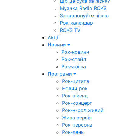
Що це була за пісня?
Музика Radio ROKS
Запропонуйте пісню
Рок-календар
ROKS TV
Акції
Новини
Рок-новини
Рок-стайл
Рок-афіша
Програми
Рок-цитата
Новий рок
Рок-вікенд
Рок-концерт
Рок-н-рол живий
Жива версія
Рок-персона
Рок-день