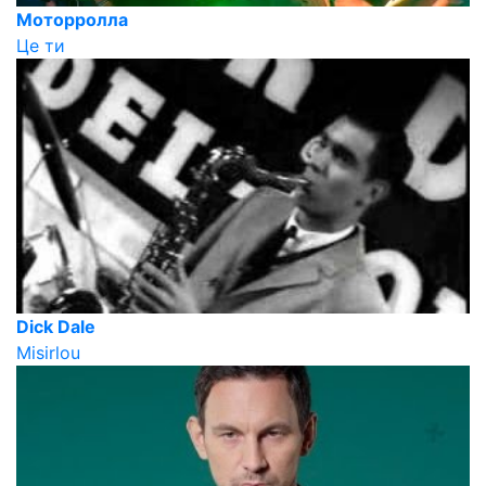
Моторролла
Це ти
Dick Dale
Misirlou