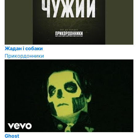
Жадан і собаки
Прикордонники
Ghost