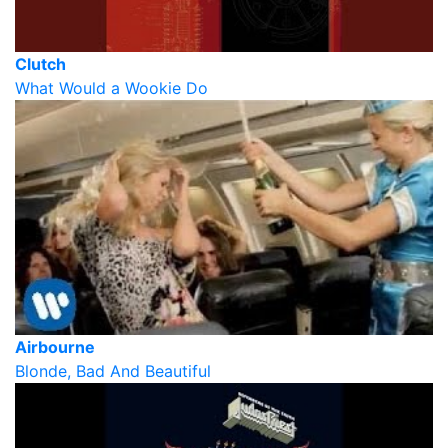
Clutch
What Would a Wookie Do
Airbourne
Blonde, Bad And Beautiful