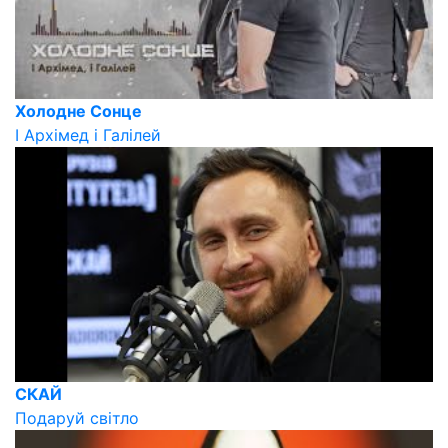
Холодне Сонце
І Архімед і Галілей
СКАЙ
Подаруй світло