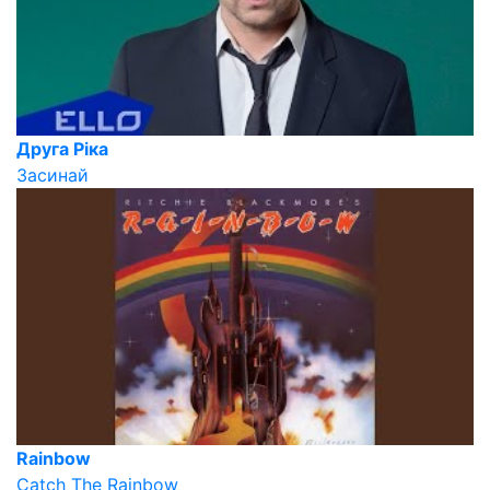
Друга Ріка
Засинай
Rainbow
Catch The Rainbow