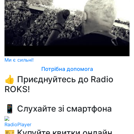
Ми є сильні!
Потрібна допомога
👍 Приєднуйтесь до Radio
ROKS!
📱 Слухайте зі смартфона
RadioPlayer
🎫 Купуйте квитки онлайн