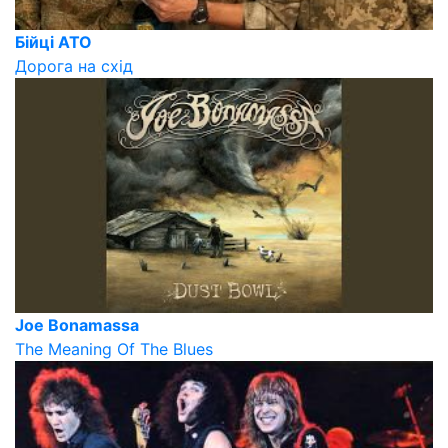
Бійці АТО
Дорога на схід
Joe Bonamassa
The Meaning Of The Blues