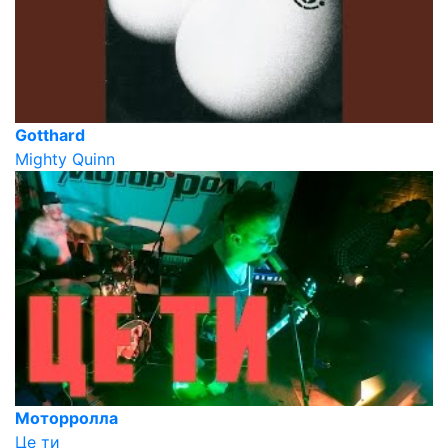
Gotthard
Mighty Quinn
Моторролла
Це ти