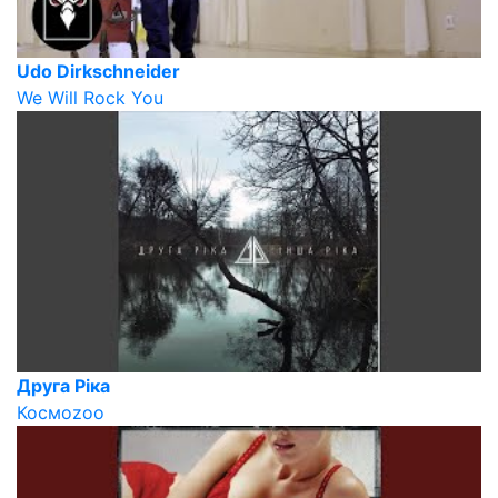
Udo Dirkschneider
We Will Rock You
Друга Ріка
Космоzoo