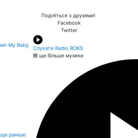
Поділіться з друзями!
Facebook
Twitter
een My Baby
Слухати Radio ROKS
ще більше музики
ще раніше