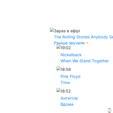
Зараз в ефірі
The Rolling Stones
Anybody S
Раніше звучали
19:02
Nickelback
When We Stand Together
18:56
Pink Floyd
Time
18:52
Антитіла
Вдома
⌚ 