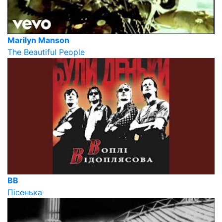
Marilyn Manson
The Beautiful People
ВВ
Пісенька