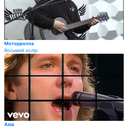
Моторролла
Восьмий колір
Asia