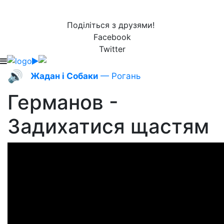
Поділіться з друзями!
Facebook
Twitter
🔊
Жадан і Собаки
— Рогань
Германов -
Задихатися щастям