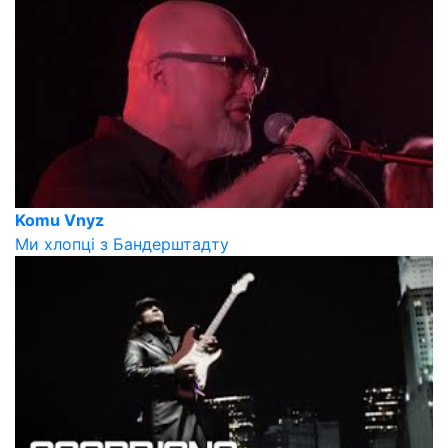
Komu Vnyz
Ми хлопці з Бандерштадту