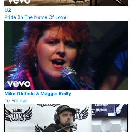
U2
Pride (In The Name Of Love)
Mike Oldfield & Maggie Reilly
To France