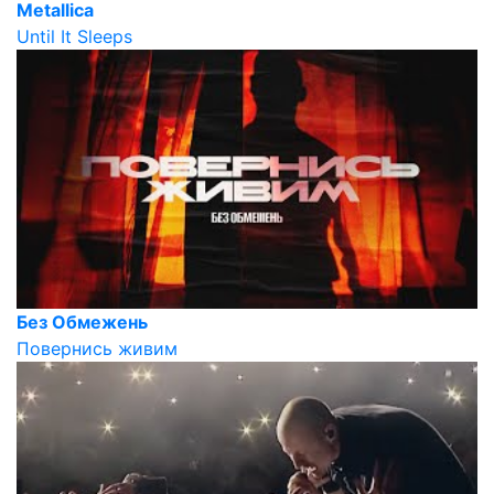
Metallica
Until It Sleeps
Без Обмежень
Повернись живим