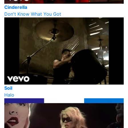
Cinderella
Don't Know What You Got
Soil
Halo