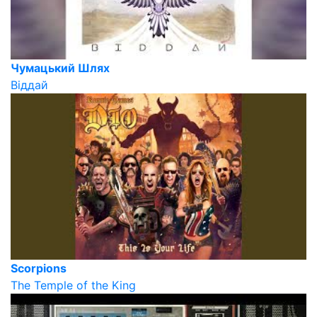
Чумацький Шлях
Віддай
Scorpions
The Temple of the King