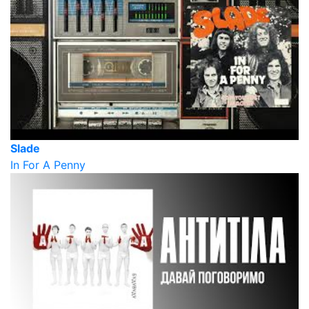
Slade
In For A Penny