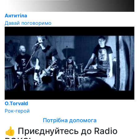
Антитіла
Давай поговоримо
O.Torvald
Рок-герой
Потрібна допомога
👍 Приєднуйтесь до Radio