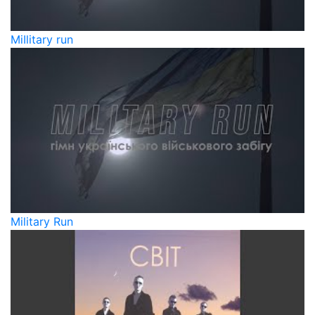
MiIlitary run
Military Run