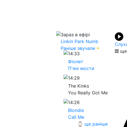
Зараз в ефірі
Linkin Park
Numb
Слух
Раніше звучали
ще 
14:33
Фіолет
П'яні мости
14:29
The Kinks
You Really Got Me
14:26
Blondie
Call Me
⌚ ще раніше