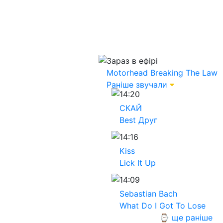
Зараз в ефірі
Motorhead
Breaking The Law
Раніше звучали
14:20
СКАЙ
Best Друг
14:16
Kiss
Lick It Up
14:09
Sebastian Bach
What Do I Got To Lose
⌚ ще раніше