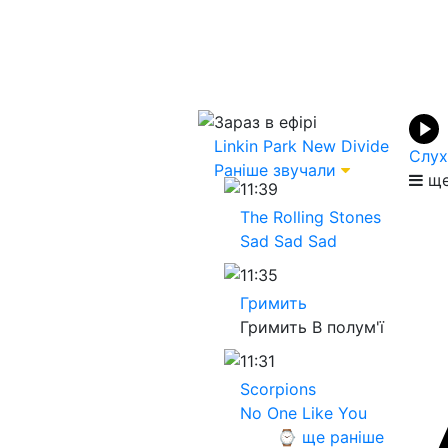
Зараз в ефірі
Linkin Park
New Divide
Слух
Раніше звучали
ще
11:39
The Rolling Stones
Sad Sad Sad
11:35
Гримить
Гримить В полум'ї
11:31
Scorpions
No One Like You
⌚ ще раніше