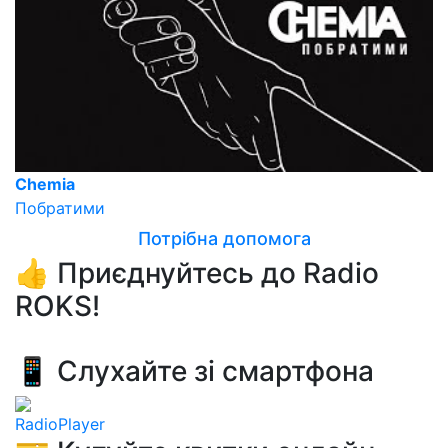
Chemia
Побратими
Потрібна допомога
👍 Приєднуйтесь до Radio
ROKS!
📱 Слухайте зі смартфона
RadioPlayer