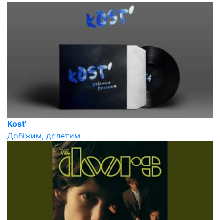
Kost'
Добiжим, долетим