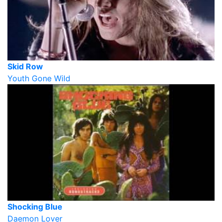
Skid Row
Youth Gone Wild
Shocking Blue
Daemon Lover