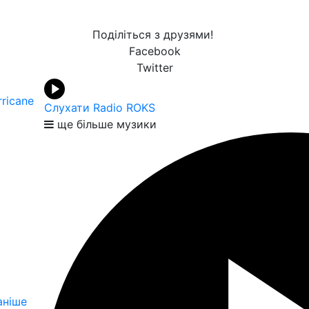
Поділіться з друзями!
Facebook
Twitter
rricane
Слухати Radio ROKS
ще більше музики
аніше