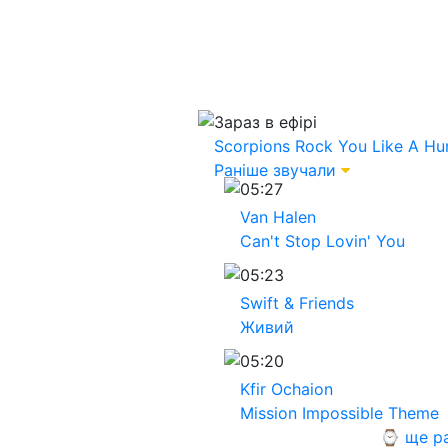
Зараз в ефірі
Scorpions
Rock You Like A Hu
Раніше звучали
05:27
Van Halen
Can't Stop Lovin' You
05:23
Swift & Friends
Живий
05:20
Kfir Ochaion
Mission Impossible Theme
⌚ ще р