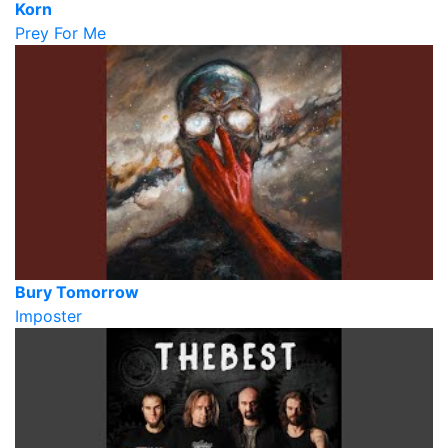
Korn
Prey For Me
Bury Tomorrow
Imposter