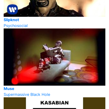
Slipknot
Psychosocial
Muse
Supermassive Black Hole