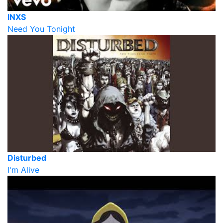
INXS
Need You Tonight
Disturbed
I'm Alive