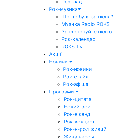
Розклад
Рок-музика
Що це була за пісня?
Музика Radio ROKS
Запропонуйте пісню
Рок-календар
ROKS TV
Акції
Новини
Рок-новини
Рок-стайл
Рок-афіша
Програми
Рок-цитата
Новий рок
Рок-вікенд
Рок-концерт
Рок-н-рол живий
Жива версія