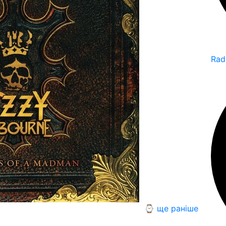
Rad
⌚ ще раніше