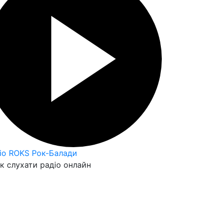
io ROKS Рок-Балади
к слухати радіо онлайн