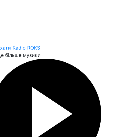
хати Radio ROKS
е більше музики