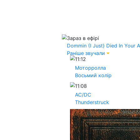
Зараз в ефірі
Dommin
(I Just) Died In Your 
Раніше звучали
11:12
Моторролла
Восьмий колір
11:08
AC/DC
Thunderstruck