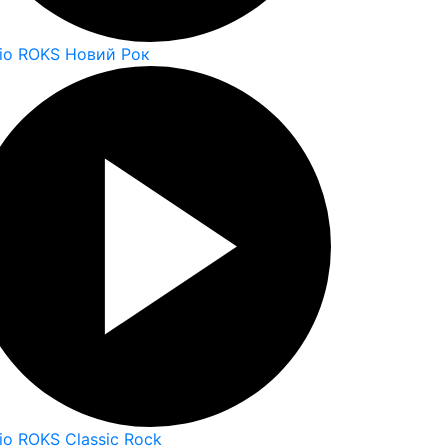
io ROKS Новий Рок
io ROKS Classic Rock