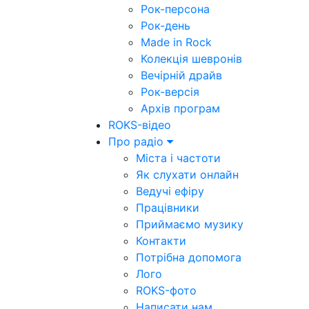
Рок-персона
Рок-день
Made in Rock
Колекція шевронів
Вечірній драйв
Рок-версія
Архів програм
ROKS-відео
Про радіо
Міста і частоти
Як слухати онлайн
Ведучі ефіру
Працівники
Приймаємо музику
Контакти
Потрібна допомога
Лого
ROKS-фото
Написати нам