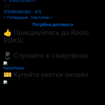
1
...
374
375
376
377
378
379
380
381
382
...
413
< Попередня
|
Наступна >
Потрібна допомога
👍 Приєднуйтесь до Radio
ROKS!
📱 Слухайте зі смартфона
RadioPlayer
🎫 Купуйте квитки онлайн