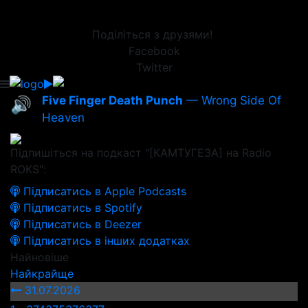
Поділіться з друзями!
Facebook
Twitter
Five Finger Death Punch
— Wrong Side Of
🔊
Heaven
Підпишіться на подкаст "[КАМТУГЕЗА] на Radio
ROKS":
Підписатись в Apple Podcasts
Підписатись в Spotify
Підписатись в Deezer
Підписатись в інших додатках
Найновіше
Найкрайще
31.07.2026