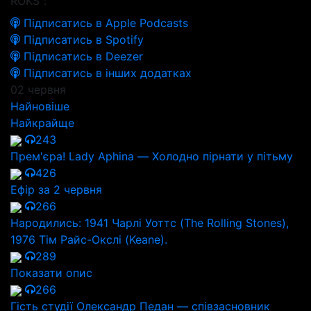
ROKS":
Підписатись в Apple Podcasts
Підписатись в Spotify
Підписатись в Deezer
Підписатись в інших додатках
02 червня
Найновіше
Найкрайще
243
Прем'єра! Lady Aphina — Холодно пірнати у пітьму
426
Ефір за 2 червня
266
Народились: 1941 Чарлі Уоттс (The Rolling Stones),
1976 Тім Райс-Окслі (Keane).
289
Показати опис
266
Гість студії Олександр Педан — співзасновник