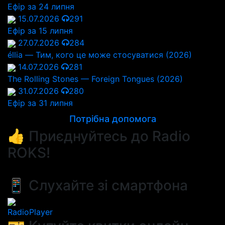
Ефір за 24 липня
15.07.2026
291
Ефір за 15 липня
27.07.2026
284
éllia — Тим, кого це може стосуватися (2026)
14.07.2026
281
The Rolling Stones — Foreign Tongues (2026)
31.07.2026
280
Ефір за 31 липня
Потрібна допомога
👍 Приєднуйтесь до Radio
ROKS!
📱 Слухайте зі смартфона
RadioPlayer