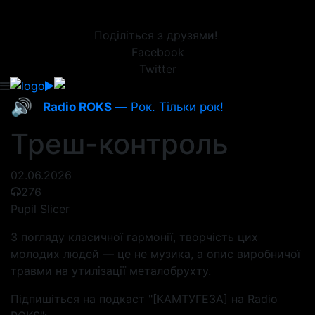
Поділіться з друзями!
Facebook
Twitter
🔊
Radio ROKS
— Рок. Тільки рок!
Треш-контроль
02.06.2026
276
Pupil Slicer
З погляду класичної гармонії, творчість цих
молодих людей — це не музика, а опис виробничої
травми на утилізації металобрухту.
Підпишіться на подкаст "[КАМТУГЕЗА] на Radio