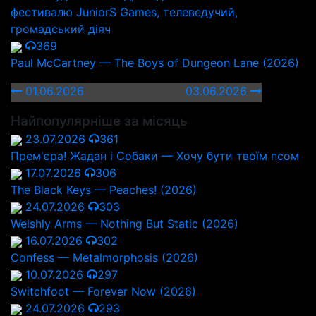
фестивалю JuniorS Games, телеведучий,
громадський діяч
369
Paul McCartney — The Boys of Dungeon Lane (2026)
01.06.2026
03.06.2026
Найпопулярніше за місяць
23.07.2026
361
Прем'єра! Жадан і Собаки — Хочу бути твоїм псом
17.07.2026
306
The Black Keys — Peaches! (2026)
24.07.2026
303
Welshly Arms — Nothing But Static (2026)
16.07.2026
302
Confess — Metalmorphosis (2026)
10.07.2026
297
Switchfoot — Forever Now (2026)
24.07.2026
293