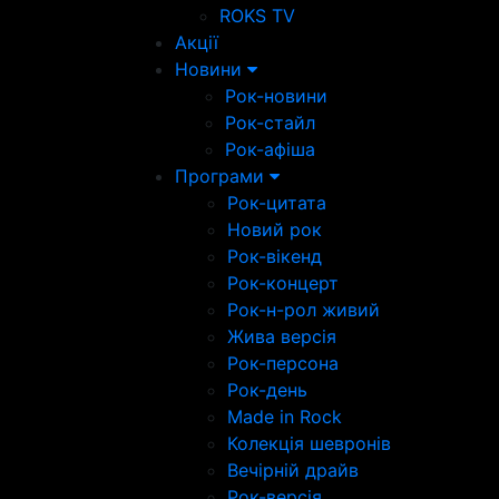
ROKS TV
Акції
Новини
Рок-новини
Рок-стайл
Рок-афіша
Програми
Рок-цитата
Новий рок
Рок-вікенд
Рок-концерт
Рок-н-рол живий
Жива версія
Рок-персона
Рок-день
Made in Rock
Колекція шевронів
Вечірній драйв
Рок-версія