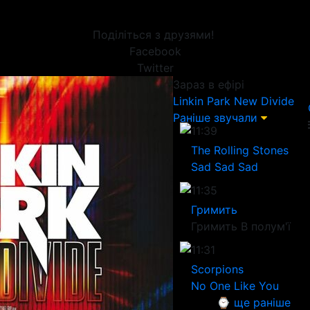
Поділіться з друзями!
Facebook
Twitter
Зараз в ефірі
Linkin Park
New Divide
Раніше звучали
11:39
The Rolling Stones
Sad Sad Sad
11:35
Гримить
Гримить В полум'ї
11:31
Scorpions
No One Like You
⌚ ще раніше