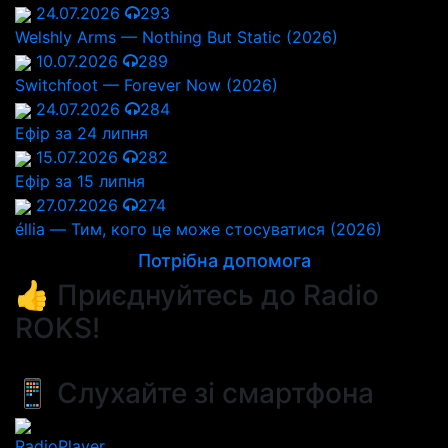
24.07.2026
293
Welshly Arms — Nothing But Static (2026)
10.07.2026
289
Switchfoot — Forever Now (2026)
24.07.2026
284
Ефір за 24 липня
15.07.2026
282
Ефір за 15 липня
27.07.2026
274
éllia — Тим, кого це може стосуватися (2026)
Потрібна допомога
👍 Приєднуйтесь до Radio
ROKS!
📱 Слухайте зі смартфона
RadioPlayer