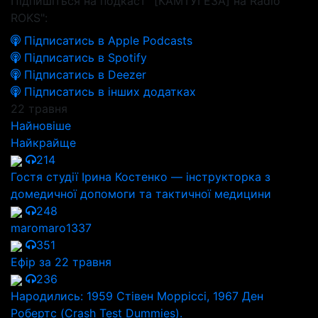
Підпишіться на подкаст "[КАМТУГЕЗА] на Radio
ROKS":
Підписатись в Apple Podcasts
Підписатись в Spotify
Підписатись в Deezer
Підписатись в інших додатках
22 травня
Найновіше
Найкрайще
214
Гостя студії Ірина Костенко — інструкторка з
домедичної допомоги та тактичної медицини
248
maromaro1337
351
Ефір за 22 травня
236
Народились: 1959 Стівен Морріссі, 1967 Ден
Робертс (Crash Test Dummies).