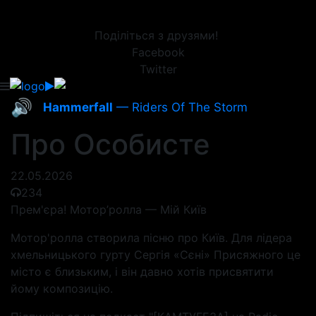
Поділіться з друзями!
Facebook
Twitter
🔊
Hammerfall
— Riders Of The Storm
Про Особисте
22.05.2026
234
Прем'єра! Мотор’ролла — Мій Київ
Мотор'ролла створила пісню про Київ. Для лідера
хмельницького гурту Сергія «Сєні» Присяжного це
місто є близьким, і він давно хотів присвятити
йому композицію.