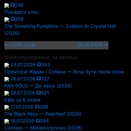
248
Показати опис
358
The Smashing Pumpkins — Zodeon At Crystal Hall
(2026)
21.05.2026
26.05.2026
Найпопулярніше за місяць
23.07.2026
353
Прем'єра! Жадан і Собаки — Хочу бути твоїм псом
06.07.2026
327
PAN SOLO — До зірок (2026)
06.07.2026
321
Ефір за 6 липня
17.07.2026
298
The Black Keys — Peaches! (2026)
16.07.2026
294
Confess — Metalmorphosis (2026)