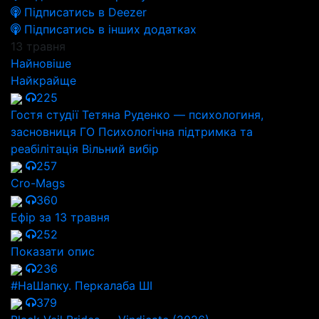
Підписатись в Deezer
Підписатись в інших додатках
13 травня
Найновіше
Найкрайще
225
Гостя студії Тетяна Руденко — психологиня,
засновниця ГО Психологічна підтримка та
реабілітація Вільний вибір
257
Cro-Mags
360
Ефір за 13 травня
252
Показати опис
236
#НаШапку. Перкалаба ШІ
379