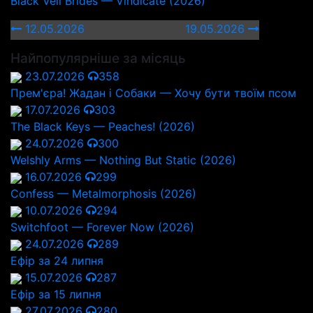
Black Veil Brides — Vindicate (2026)
12.05.2026
19.05.2026
Найпопулярніше за місяць
23.07.2026
358
Прем'єра! Жадан і Собаки — Хочу бути твоїм псом
17.07.2026
303
The Black Keys — Peaches! (2026)
24.07.2026
300
Welshly Arms — Nothing But Static (2026)
16.07.2026
299
Confess — Metalmorphosis (2026)
10.07.2026
294
Switchfoot — Forever Now (2026)
24.07.2026
289
Ефір за 24 липня
15.07.2026
287
Ефір за 15 липня
27.07.2026
280