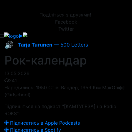
Поділіться з друзями!
Facebook
Twitter
🔊
Tarja Turunen
— 500 Letters
Рок-календар
13.05.2026
241
Народились: 1950 Стіві Вандер, 1959 Кім МакОліфф
(Girlschool).
Підпишіться на подкаст "[КАМТУГЕЗА] на Radio
ROKS":
Підписатись в Apple Podcasts
Підписатись в Spotify