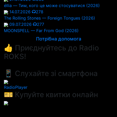
éllia — Тим, кого це може стосуватися (2026)
14.07.2026
278
The Rolling Stones — Foreign Tongues (2026)
09.07.2026
277
MOONSPELL — Far From God (2026)
Потрібна допомога
👍 Приєднуйтесь до Radio
ROKS!
📱 Слухайте зі смартфона
RadioPlayer
🎫 Купуйте квитки онлайн