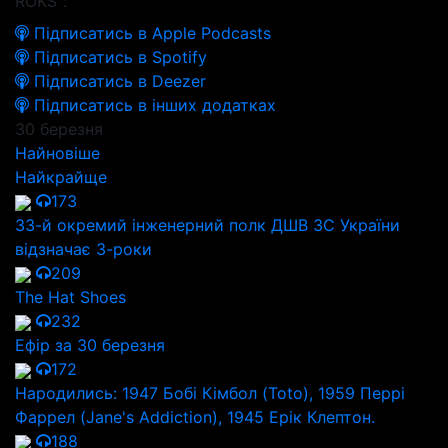
ROKS":
Підписатись в Apple Podcasts
Підписатись в Spotify
Підписатись в Deezer
Підписатись в інших додатках
30 березня
Найновіше
Найкрайще
173
33-й окремий інженерний полк ДШВ ЗС України
відзначає 3-роки
209
The Hat Shoes
232
Ефір за 30 березня
172
Народились: 1947 Бобі Кімбол (Toto), 1959 Перрі
Фаррел (Jane's Addiction), 1945 Ерік Клептон.
188