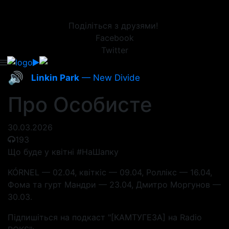
Поділіться з друзями!
Facebook
Twitter
🔊
Linkin Park
— New Divide
Про Особисте
30.03.2026
193
Що буде у квітні #НаШапку
KÓRNEL — 02.04, квіткіс — 09.04, Роллікс — 16.04,
Фома та гурт Мандри — 23.04, Дмитро Моргунов —
30.03.
Підпишіться на подкаст "[КАМТУГЕЗА] на Radio