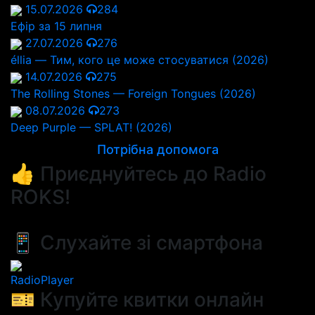
15.07.2026
284
Ефір за 15 липня
27.07.2026
276
éllia — Тим, кого це може стосуватися (2026)
14.07.2026
275
The Rolling Stones — Foreign Tongues (2026)
08.07.2026
273
Deep Purple — SPLAT! (2026)
Потрібна допомога
👍 Приєднуйтесь до Radio
ROKS!
📱 Слухайте зі смартфона
RadioPlayer
🎫 Купуйте квитки онлайн