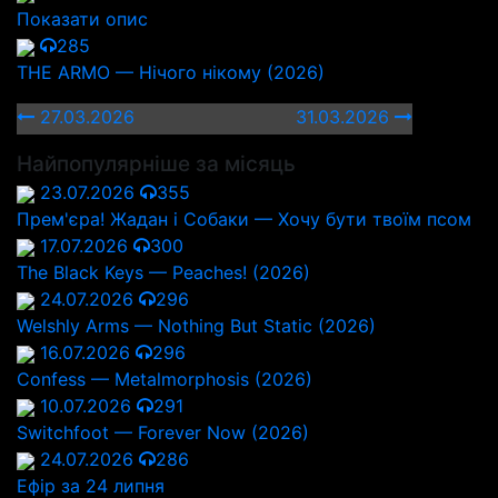
Показати опис
285
THE ARMO — Нічого нікому (2026)
27.03.2026
31.03.2026
Найпопулярніше за місяць
23.07.2026
355
Прем'єра! Жадан і Собаки — Хочу бути твоїм псом
17.07.2026
300
The Black Keys — Peaches! (2026)
24.07.2026
296
Welshly Arms — Nothing But Static (2026)
16.07.2026
296
Confess — Metalmorphosis (2026)
10.07.2026
291
Switchfoot — Forever Now (2026)
24.07.2026
286
Ефір за 24 липня