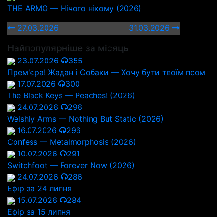
THE ARMO — Нічого нікому (2026)
27.03.2026
31.03.2026
Найпопулярніше за місяць
23.07.2026
355
Прем'єра! Жадан і Собаки — Хочу бути твоїм псом
17.07.2026
300
The Black Keys — Peaches! (2026)
24.07.2026
296
Welshly Arms — Nothing But Static (2026)
16.07.2026
296
Confess — Metalmorphosis (2026)
10.07.2026
291
Switchfoot — Forever Now (2026)
24.07.2026
286
Ефір за 24 липня
15.07.2026
284
Ефір за 15 липня