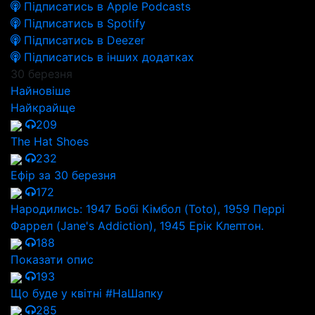
Підписатись в Apple Podcasts
Підписатись в Spotify
Підписатись в Deezer
Підписатись в інших додатках
30 березня
Найновіше
Найкрайще
209
The Hat Shoes
232
Ефір за 30 березня
172
Народились: 1947 Бобі Кімбол (Toto), 1959 Перрі
Фаррел (Jane's Addiction), 1945 Ерік Клептон.
188
Показати опис
193
Що буде у квітні #НаШапку
285