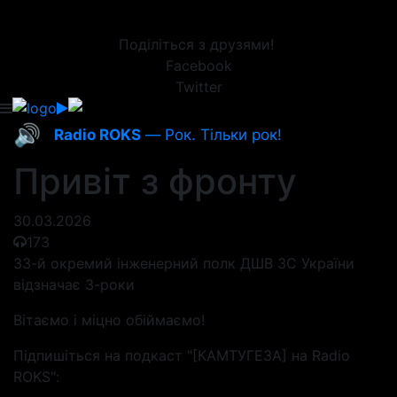
Поділіться з друзями!
Facebook
Twitter
🔊
Radio ROKS
— Рок. Тільки рок!
Привіт з фронту
30.03.2026
173
33-й окремий інженерний полк ДШВ ЗС України
відзначає 3-роки
Вітаємо і міцно обіймаємо!
Підпишіться на подкаст "[КАМТУГЕЗА] на Radio
ROKS":