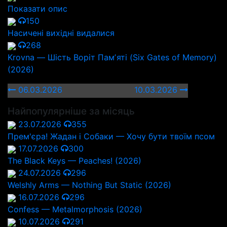
Показати опис
150
Насичені вихідні видалися
268
Krovna — Шість Воріт Памʼяті (Six Gates of Memory)
(2026)
06.03.2026
10.03.2026
Найпопулярніше за місяць
23.07.2026
355
Прем'єра! Жадан і Собаки — Хочу бути твоїм псом
17.07.2026
300
The Black Keys — Peaches! (2026)
24.07.2026
296
Welshly Arms — Nothing But Static (2026)
16.07.2026
296
Confess — Metalmorphosis (2026)
10.07.2026
291