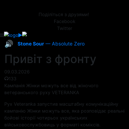
Поділіться з друзями!
Facebook
Twitter
🔊
Stone Sour
— Absolute Zero
Привіт з фронту
09.03.2026
133
Кампанія Жінки можуть все від жіночого
ветеранського руху VETERANKA
Рух Veteranka запустив масштабну комунікаційну
кампанію Жінки можуть все, яка розповідає реальні
бойові історії чотирьох українських
військовослужбовиць у форматі коміксів.