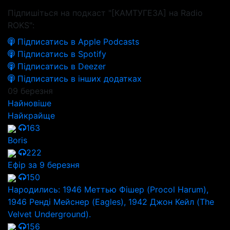
Підпишіться на подкаст "[КАМТУГЕЗА] на Radio
ROKS":
Підписатись в Apple Podcasts
Підписатись в Spotify
Підписатись в Deezer
Підписатись в інших додатках
09 березня
Найновіше
Найкрайще
163
Boris
222
Ефір за 9 березня
150
Народились: 1946 Меттью Фішер (Procol Harum),
1946 Ренді Мейснер (Eagles), 1942 Джон Кейл (The
Velvet Underground).
156