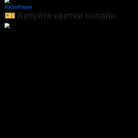
RadioPlayer
🎫 Купуйте квитки онлайн