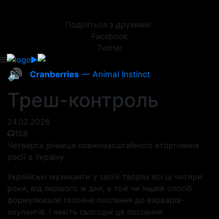
Поділіться з друзями!
Facebook
Twitter
🔊
Cranberries
— Animal Instinct
Треш-контроль
24.02.2026
158
Четверта річниця повномасштабного вторгнення
росії в Україну
Українські музиканти у своїх творах всі ці чотири
роки, від першого ж дня, в той чи інший спосіб
формулювали головне послання до варварів-
окупантів. І навіть сьогодні це послання