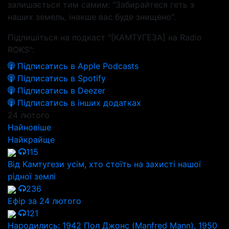
залишається тим самим: "Забирайтеся геть з
наших земель, інакше вас буде знищено".
Підпишіться на подкаст "[КАМТУГЕЗА] на Radio
ROKS":
Підписатись в Apple Podcasts
Підписатись в Spotify
Підписатись в Deezer
Підписатись в інших додатках
24 лютого
Найновіше
Найкрайще
115
Від Камтугези усім, хто стоїть на захисті нашої
рідної землі
236
Ефір за 24 лютого
121
Народились: 1942 Пол Джонс (Manfred Mann), 1950