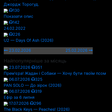
Джордж Торогуд.
130
Показати опис
142
24.02.2022
226
U2 — Days Of Ash (2026)
23.02.2026
25.02.2026
Найпопулярніше за місяць
23.07.2026
351
Прем'єра! Жадан і Собаки — Хочу бути твоїм псом
06.07.2026
325
PAN SOLO — До зірок (2026)
06.07.2026
319
Ефір за 6 липня
17.07.2026
296
The Black Keys — Peaches! (2026)