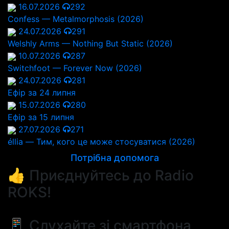
16.07.2026
292
Confess — Metalmorphosis (2026)
24.07.2026
291
Welshly Arms — Nothing But Static (2026)
10.07.2026
287
Switchfoot — Forever Now (2026)
24.07.2026
281
Ефір за 24 липня
15.07.2026
280
Ефір за 15 липня
27.07.2026
271
éllia — Тим, кого це може стосуватися (2026)
Потрібна допомога
👍 Приєднуйтесь до Radio
ROKS!
📱 Слухайте зі смартфона