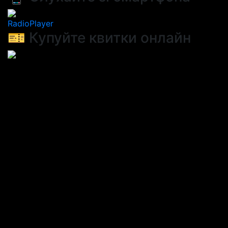
RadioPlayer
🎫 Купуйте квитки онлайн