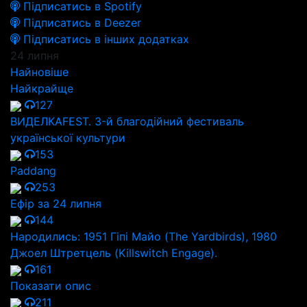
Підписатись в Spotify
Підписатись в Deezer
Підписатись в інших додатках
24 липня
Найновіше
Найкрайще
127
ВИДЕЛКАFEST. 3-й благодійний фестиваль
української культури
153
Paddang
253
Ефір за 24 липня
144
Народились: 1951 Гіпі Майо (The Yardbirds), 1980
Джоел Штретцель (Killswitch Engage).
161
Показати опис
211