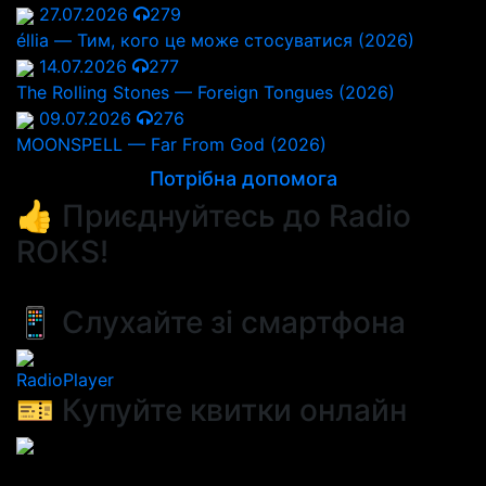
27.07.2026
279
éllia — Тим, кого це може стосуватися (2026)
14.07.2026
277
The Rolling Stones — Foreign Tongues (2026)
09.07.2026
276
MOONSPELL — Far From God (2026)
Потрібна допомога
👍 Приєднуйтесь до Radio
ROKS!
📱 Слухайте зі смартфона
RadioPlayer
🎫 Купуйте квитки онлайн