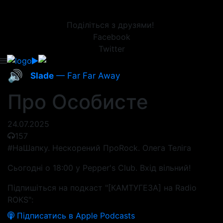
Поділіться з друзями!
Facebook
Twitter
🔊
Slade
— Far Far Away
Про Особисте
24.07.2025
157
#НаШапку. Нескорений ПроRock. Олега Теліга
Сьогодні о 18:00 у Pepper's Club. Вхід вільний!
Підпишіться на подкаст "[КАМТУГЕЗА] на Radio
ROKS":
Підписатись в Apple Podcasts