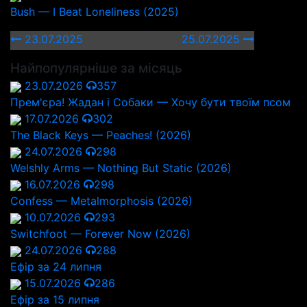
Bush — I Beat Loneliness (2025)
23.07.2025
25.07.2025
Найпопулярніше за місяць
23.07.2026
357
Прем'єра! Жадан і Собаки — Хочу бути твоїм псом
17.07.2026
302
The Black Keys — Peaches! (2026)
24.07.2026
298
Welshly Arms — Nothing But Static (2026)
16.07.2026
298
Confess — Metalmorphosis (2026)
10.07.2026
293
Switchfoot — Forever Now (2026)
24.07.2026
288
Ефір за 24 липня
15.07.2026
286
Ефір за 15 липня