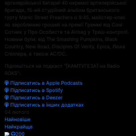
артилерійської батареї 40 окремої артилерійської
бригади, 15-ий студійний альбом британського
гурту Manic Street Preachers о 9:45, майстер-клас
по зароблянню грошей на премії Греммі від Соні
Сотник у Про Особисте та Airbag у Треш-контролі.
Новини були: від The Smashing Pumpkins, Black
Country, New Road, Disciples Of Verity, Epica, Люка
Спіллера, а також AC/DC.
Підпишіться на подкаст "[КАМТУГЕЗА] на Radio
ROKS":
Підписатись в Apple Podcasts
Підписатись в Spotify
Підписатись в Deezer
Підписатись в інших додатках
04 лютого
Найновіше
Найкрайще
200