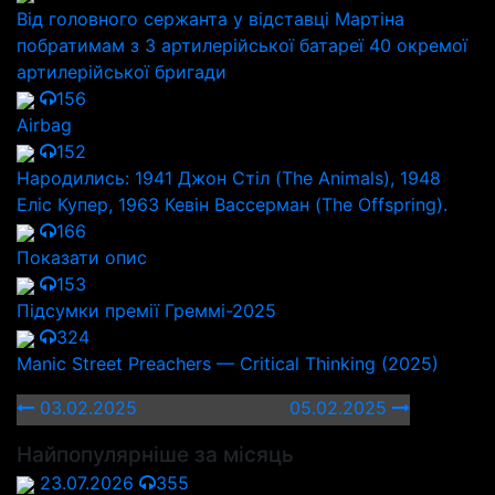
Від головного сержанта у відставці Мартіна
побратимам з 3 артилерійської батареї 40 окремої
артилерійської бригади
156
Airbag
152
Народились: 1941 Джон Стіл (The Animals), 1948
Еліс Купер, 1963 Кевін Вассерман (The Offspring).
166
Показати опис
153
Підсумки премії Греммі-2025
324
Manic Street Preachers — Critical Thinking (2025)
03.02.2025
05.02.2025
Найпопулярніше за місяць
23.07.2026
355