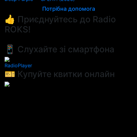
Потрібна допомога
👍 Приєднуйтесь до Radio
ROKS!
📱 Слухайте зі смартфона
RadioPlayer
🎫 Купуйте квитки онлайн