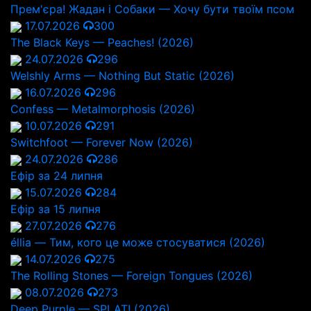
Прем'єра! Жадан і Собаки — Хочу бути твоїм псом
17.07.2026
300
The Black Keys — Peaches! (2026)
24.07.2026
296
Welshly Arms — Nothing But Static (2026)
16.07.2026
296
Confess — Metalmorphosis (2026)
10.07.2026
291
Switchfoot — Forever Now (2026)
24.07.2026
286
Ефір за 24 липня
15.07.2026
284
Ефір за 15 липня
27.07.2026
276
éllia — Тим, кого це може стосуватися (2026)
14.07.2026
275
The Rolling Stones — Foreign Tongues (2026)
08.07.2026
273
Deep Purple — SPLAT! (2026)