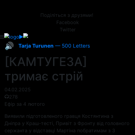
Поділіться з друзями!
Facebook
Twitter
🔊
Tarja Turunen
— 500 Letters
[КАМТУГЕЗА]
тримає стрій
04.02.2025
278
Ефір за 4 лютого
Виявили підготовленого гравця Костянтина з
Дніпра у Краш-тесті, Привіт з Фронту від головного
сержанта у відставці Мартіна побратимам з 3