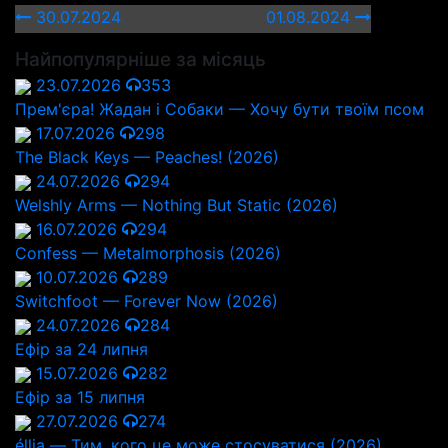
30.07.2024
01.08.2024
Найпопулярніше за місяць
23.07.2026
353
Прем'єра! Жадан і Собаки — Хочу бути твоїм псом
17.07.2026
298
The Black Keys — Peaches! (2026)
24.07.2026
294
Welshly Arms — Nothing But Static (2026)
16.07.2026
294
Confess — Metalmorphosis (2026)
10.07.2026
289
Switchfoot — Forever Now (2026)
24.07.2026
284
Ефір за 24 липня
15.07.2026
282
Ефір за 15 липня
27.07.2026
274
éllia — Тим, кого це може стосуватися (2026)