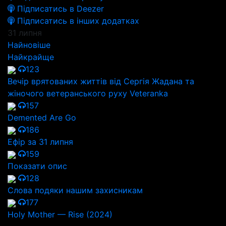
Підписатись в Deezer
Підписатись в інших додатках
31 липня
Найновіше
Найкрайще
123
Вечір врятованих життів від Сергія Жадана та
жіночого ветеранського руху Veteranka
157
Demented Are Go
186
Ефір за 31 липня
159
Показати опис
128
Слова подяки нашим захисникам
177
Holy Mother — Rise (2024)