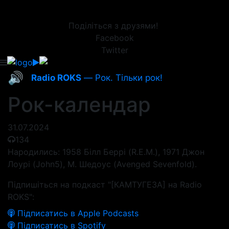
Поділіться з друзями!
Facebook
Twitter
🔊
Radio ROKS
— Рок. Тільки рок!
Рок-календар
31.07.2024
134
Народились: 1958 Білл Беррі (R.E.M.), 1971 Джон
Лоурі (John5), М. Шедоус (Avenged Sevenfold).
Підпишіться на подкаст "[КАМТУГЕЗА] на Radio
ROKS":
Підписатись в Apple Podcasts
Підписатись в Spotify