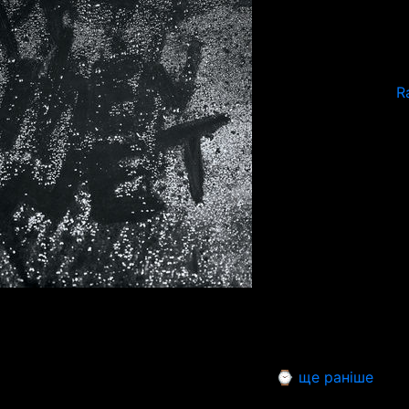
R
⌚ ще раніше