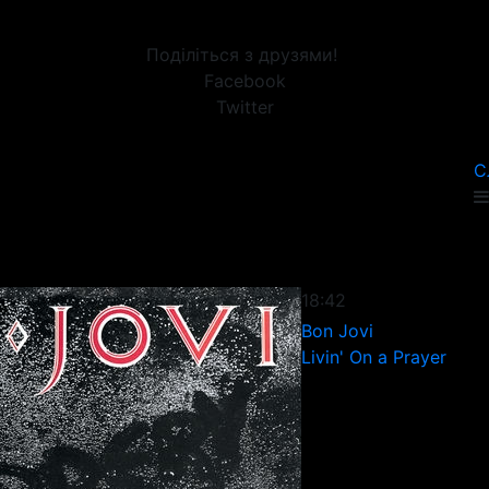
Поділіться з друзями!
Facebook
Twitter
С
18:42
Bon Jovi
Livin' On a Prayer