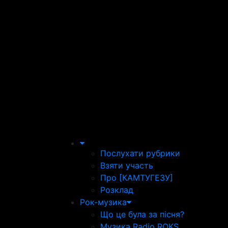
Послухати рубрики
Взяти участь
Про [КАМТУГЕЗУ]
Розклад
Рок-музика
Що це була за пісня?
Музика Radio ROKS