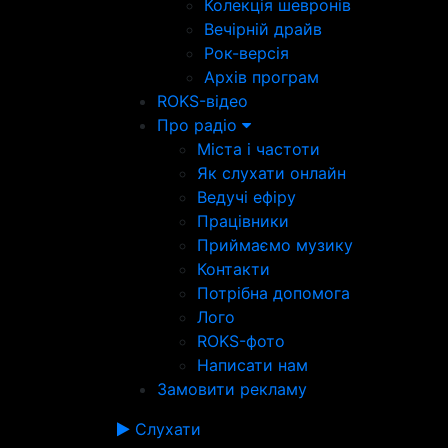
Колекція шевронів
Вечірній драйв
Рок-версія
Архів програм
ROKS-відео
Про радіо
Міста і частоти
Як слухати онлайн
Ведучі ефіру
Працівники
Приймаємо музику
Контакти
Потрібна допомога
Лого
ROKS-фото
Написати нам
Замовити рекламу
Слухати