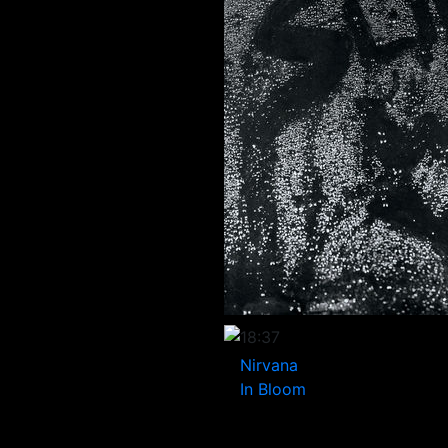
18:37
Nirvana
In Bloom