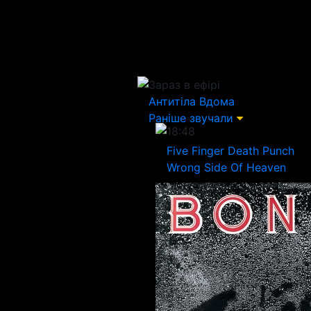
Зараз в ефірі
Антитіла
Вдома
Раніше звучали
18:48
Five Finger Death Punch
Wrong Side Of Heaven