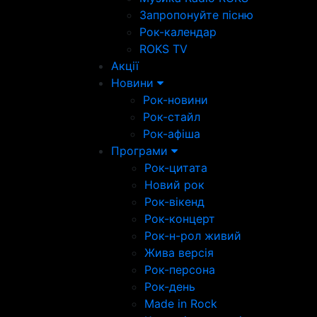
Запропонуйте пісню
Рок-календар
ROKS TV
Акції
Новини
Рок-новини
Рок-стайл
Рок-афіша
Програми
Рок-цитата
Новий рок
Рок-вікенд
Рок-концерт
Рок-н-рол живий
Жива версія
Рок-персона
Рок-день
Made in Rock