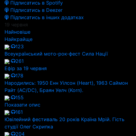
Підписатись в Spotify
Підписатись в Deezer
Підписатись в інших додатках
19 червня
Найновіше
Найкрайще
123
Всеукраїнський мото-рок-фест Сила Нації
261
Ефір за 19 червня
178
Народились: 1950 Енн Уілсон (Heart), 1963 Саймон
Райт (AC/DC), Браян Уелч (Korn).
155
Показати опис
161
Ювілейний фестиваль 20 років Країна Мрій. Гість
студії Олег Скрипка
204