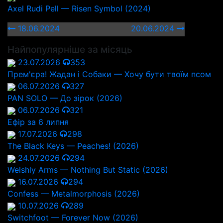
Axel Rudi Pell — Risen Symbol (2024)
18.06.2024
20.06.2024
Найпопулярніше за місяць
23.07.2026
353
Прем'єра! Жадан і Собаки — Хочу бути твоїм псом
06.07.2026
327
PAN SOLO — До зірок (2026)
06.07.2026
321
Ефір за 6 липня
17.07.2026
298
The Black Keys — Peaches! (2026)
24.07.2026
294
Welshly Arms — Nothing But Static (2026)
16.07.2026
294
Confess — Metalmorphosis (2026)
10.07.2026
289
Switchfoot — Forever Now (2026)