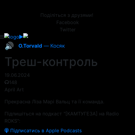
Поділіться з друзями!
Facebook
Twitter
🔊
O.Torvald
— Косяк
Треш-контроль
19.06.2024
148
April Art
Прекрасна Ліза Марі Вальц та її команда.
Підпишіться на подкаст "[КАМТУГЕЗА] на Radio
ROKS":
Підписатись в Apple Podcasts