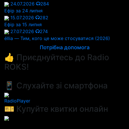
24.07.2026
284
Ефір за 24 липня
15.07.2026
282
Ефір за 15 липня
27.07.2026
274
éllia — Тим, кого це може стосуватися (2026)
Потрібна допомога
👍 Приєднуйтесь до Radio
ROKS!
📱 Слухайте зі смартфона
RadioPlayer
🎫 Купуйте квитки онлайн