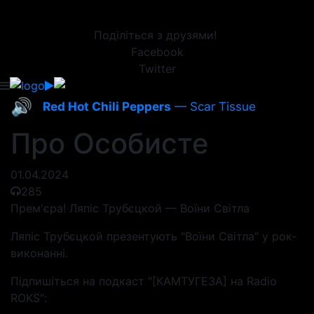
Поділіться з друзями!
Facebook
Twitter
🔊
Red Hot Chili Peppers
— Scar Tissue
Про Особисте
01.04.2024
285
Прем'єра! Ляпіс Трубєцкой — Воїни Світла
Ляпіс Трубєцкой презентують "Воїни Світла" у рок-
виконанні.
Підпишіться на подкаст "[КАМТУГЕЗА] на Radio
ROKS":