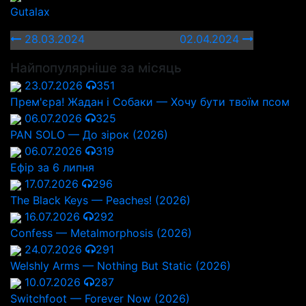
Gutalax
28.03.2024
02.04.2024
Найпопулярніше за місяць
23.07.2026
351
Прем'єра! Жадан і Собаки — Хочу бути твоїм псом
06.07.2026
325
PAN SOLO — До зірок (2026)
06.07.2026
319
Ефір за 6 липня
17.07.2026
296
The Black Keys — Peaches! (2026)
16.07.2026
292
Confess — Metalmorphosis (2026)
24.07.2026
291
Welshly Arms — Nothing But Static (2026)
10.07.2026
287
Switchfoot — Forever Now (2026)