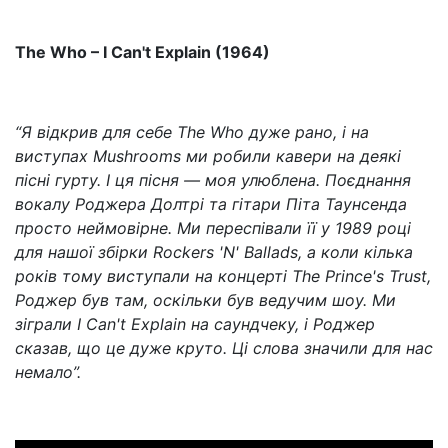
The Who – I Can't Explain (1964)
“Я відкрив для себе The Who дуже рано, і на
виступах Mushrooms ми робили кавери на деякі
пісні гурту. І ця пісня — моя улюблена. Поєднання
вокалу Роджера Долтрі та гітари Піта Таунсенда
просто неймовірне. Ми переспівали її у 1989 році
для нашої збірки Rockers 'N' Ballads, а коли кілька
років тому виступали на концерті The Prince's Trust,
Роджер був там, оскільки був ведучим шоу. Ми
зіграли I Can't Explain на саундчеку, і Роджер
сказав, що це дуже круто. Ці слова значили для нас
немало”.