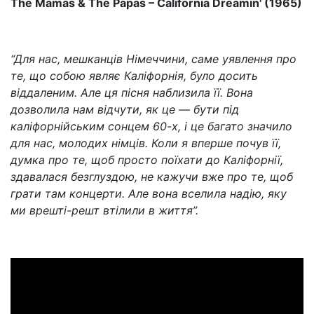
The Mamas & The Papas – California Dreamin' (1965)
“Для нас, мешканців Німеччини, саме уявлення про
те, що собою являє Каліфорнія, було досить
віддаленим. Але ця пісня наблизила її. Вона
дозволила нам відчути, як це — бути під
каліфорнійським сонцем 60-х, і це багато значило
для нас, молодих німців. Коли я вперше почув її,
думка про те, щоб просто поїхати до Каліфорнії,
здавалася безглуздою, не кажучи вже про те, щоб
грати там концерти. Але вона вселила надію, яку
ми врешті-решт втілили в життя”.