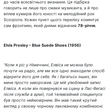
до часів всесвітнього визнання. Ця підбірка
говорить не лише про смаки музиканта, а й про
вплив кумирів його юності на мелодійний рок
Scorpions. Кожен пункт цього переліку коментує
сам фронтмен, який днями відзначив
78-річчя.
Elvis Presley – Blue Suede Shoes (1956)
“Коли я ріс у Німеччині, Елвіса не можна було
почути на радіо, але ми все одно знаходили спосіб
відкрити його для себе. Як і багатьох інших, він
мене просто заворожив. Це мій улюблений запис
Елвіса. А коли він повернувся на сцену в Лас-Вегасі
після служби в армії, той телевізійний спецвипуск
був просто неймовірним. Він мав такий крутий
вигляд у своєму чорному лакованому комбінезоні.