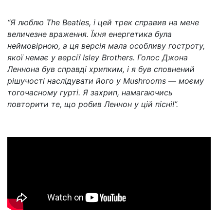
“Я люблю The Beatles, і цей трек справив на мене
величезне враження. Їхня енергетика була
неймовірною, а ця версія мала особливу гостроту,
якої немає у версії Isley Brothers. Голос Джона
Леннона був справді хрипким, і я був сповнений
рішучості наслідувати його у Mushrooms — моєму
тогочасному гурті. Я захрип, намагаючись
повторити те, що робив Леннон у цій пісні!”.