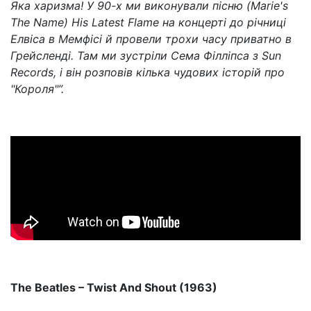
Яка харизма! У 90-х ми виконували пісню (Marie's
The Name) His Latest Flame на концерті до річниці
Елвіса в Мемфісі й провели трохи часу приватно в
Грейсленді. Там ми зустріли Сема Філліпса з Sun
Records, і він розповів кілька чудових історій про
"Короля"”.
The Beatles – Twist And Shout (1963)