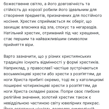
божественне світло, а його довговічність та
стійкість до корозії робили його ідеальним для
створення предметів, призначених для постійного
носіння. Хрестик сприймається як оберіг, що
захищає власника від зла, спокус та негараздів.
Натільний хрестик, отриманий під час хрещення,
стає першим та найважливішим символом
прийняття віри.
Варто зазначити, що у різних християнських
традиціях існують відмінності у формі хрестиків.
Наприклад, у православ’ї частіше зустрічаються
восьмикінцеві хрести або хрести з розп’яттям, де
ноги Христа прибиті окремо, тоді як у католицизмі
поширені чотирикінцеві хрести з розп’яттям, де
ноги Христа складені разом. Попри своє глибоке
релігійне значення, золотий хрестик також є
невіддільною частиною світу ювелірних прикрас.
Його естетична цінність дозволяє символічній