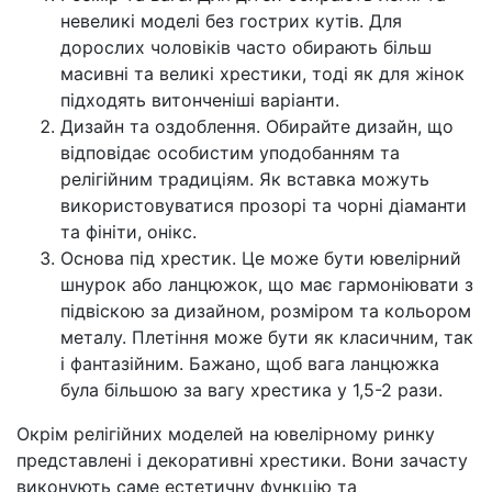
невеликі моделі без гострих кутів. Для
дорослих чоловіків часто обирають більш
масивні та великі хрестики, тоді як для жінок
підходять витонченіші варіанти.
Дизайн та оздоблення. Обирайте дизайн, що
відповідає особистим уподобанням та
релігійним традиціям. Як вставка можуть
використовуватися прозорі та чорні діаманти
та фініти, онікс.
Основа під хрестик. Це може бути ювелірний
шнурок або ланцюжок, що має гармоніювати з
підвіскою за дизайном, розміром та кольором
металу. Плетіння може бути як класичним, так
і фантазійним. Бажано, щоб вага ланцюжка
була більшою за вагу хрестика у 1,5-2 рази.
Окрім релігійних моделей на ювелірному ринку
представлені і декоративні хрестики. Вони зачасту
виконують саме естетичну функцію та