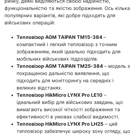
ринку, деякі виділяються своєю надійністю,
функціональністю та якістю зображення. Ось кілька
популярних варіантів, які добре підходять для
військових операцій:
Тепловізор AGM TAIPAN TM15-384
–
компактний і легкий тепловізор з точним
зображенням, який ідеально підходить для
мобільних військових підрозділів.
Тепловізор AGM TAIPAN TM25-384
– модель з
покращеною дальністю виявлення, що
підходить для моніторингу на середніх і
великих відстанях.
Тепловізор HikMicro LYNX Pro LE10
–
ідеальний вибір для військових завдань, що
вимагають високої чіткості зображення та
ефективності в умовах слабкої видимості.
Тепловізор HikMicro LYNX Pro LH25
– цей
тепловізор забезпечує широку зону огляду, що