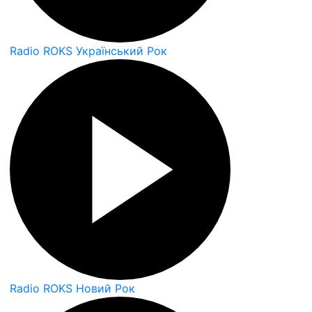
Radio ROKS Український Рок
Radio ROKS Новий Рок