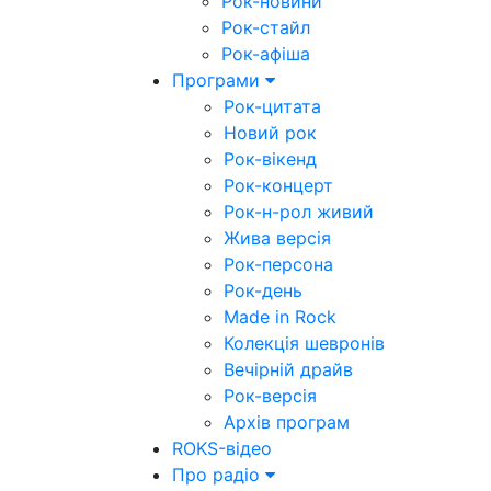
Рок-новини
Рок-стайл
Рок-афіша
Програми
Рок-цитата
Новий рок
Рок-вікенд
Рок-концерт
Рок-н-рол живий
Жива версія
Рок-персона
Рок-день
Made in Rock
Колекція шевронів
Вечірній драйв
Рок-версія
Архів програм
ROKS-відео
Про радіо