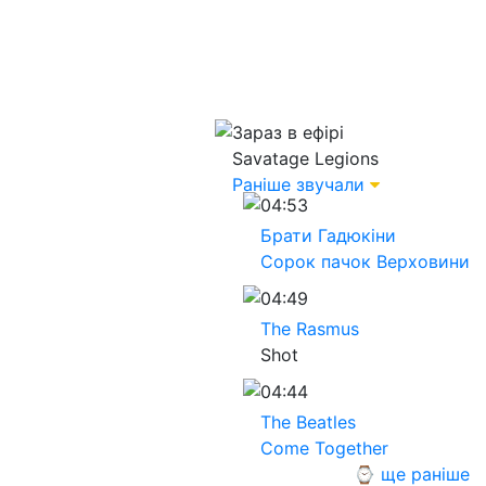
Зараз в ефірі
Savatage
Legions
Раніше звучали
04:53
Брати Гадюкіни
Сорок пачок Верховини
04:49
The Rasmus
Shot
04:44
The Beatles
Come Together
⌚ ще раніше