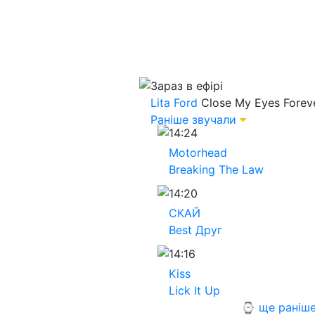
Зараз в ефірі
Lita Ford
Close My Eyes Forev
Раніше звучали
14:24
Motorhead
Breaking The Law
14:20
СКАЙ
Best Друг
14:16
Kiss
Lick It Up
⌚ ще раніш