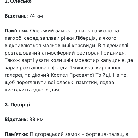
2. Олесько
Відстань:
74 км
Пам’ятки:
Олеський замок та парк навколо на
пагорбі серед заплави річки Ліберція, з якого
відкриваються мальовничі краєвиди. В підземеллі
розташований атмосферний ресторан Гридниця.
Також варті уваги колишній монастир капуцинів, де
зараз розташовані фонди Львівської картинної
галереї, та діючий Костел Пресвятої Трійці. На те,
щоб переглянути всі олеські пам’ятки, ледве
вистачить одного дня.
3. Підгірці
Відстань:
88 км
Пам’ятки:
Підгорецький замок – фортеця-палац, в