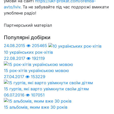
умови на сайті
https://ukr-prokat.com/orenda-
avto/lviv
. Та не забувайте під час подорожі вмикати
улюблене радіо!
Партнерський матеріал
Популярні добірки
24.08.2015
205465
10 українських рок-хітів
22.08.2017
192119
15 рок-хітів українською мовою
27.04.2017
153229
15 гуртів, які варто увімкнути своїм дітям
06.07.2016
107051
15 альбомів, яким вже 30 років