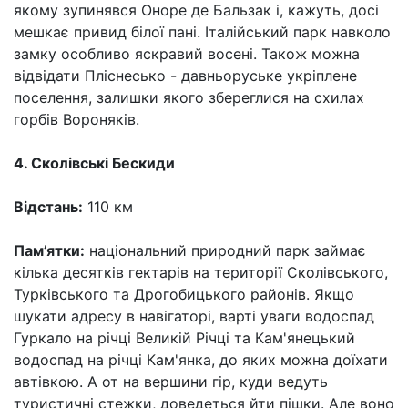
якому зупинявся Оноре де Бальзак і, кажуть, досі
мешкає привид білої пані. Італійський парк навколо
замку особливо яскравий восені. Також можна
відвідати Пліснесько - давньоруське укріплене
поселення, залишки якого збереглися на схилах
горбів Вороняків.
4. Сколівські Бескиди
Відстань:
110 км
Пам’ятки:
національний природний парк займає
кілька десятків гектарів на території Сколівського,
Турківського та Дрогобицького районів. Якщо
шукати адресу в навігаторі, варті уваги водоспад
Гуркало на річці Великій Річці та Кам'янецький
водоспад на річці Кам'янка, до яких можна доїхати
автівкою. А от на вершини гір, куди ведуть
туристичні стежки, доведеться йти пішки. Але воно