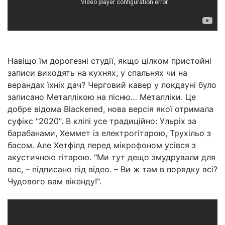
Навіщо їм дорогезні студії, якщо цілком пристойні
записи виходять на кухнях, у спальнях чи на
верандах їхніх дач? Черговий кавер у локдауні було
записано Металлікою на пісню… Металліки. Це
добре відома Blackened, нова версія якої отримала
суфікс "2020". В кліпі усе традиційно: Ульріх за
барабанами, Хеммет із електрогітарою, Трухільо з
басом. Але Хетфілд перед мікрофоном усівся з
акустичною гітарою. "Ми тут дещо змудрували для
вас, – підписано під відео. – Ви ж там в порядку всі?
Чудового вам вікенду!".