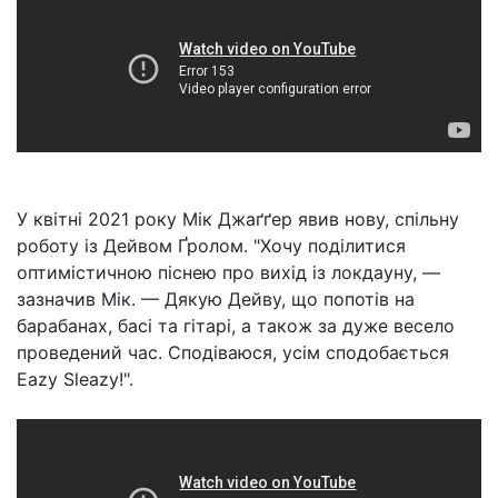
У квітні 2021 року Мік Джаґґер явив нову, спільну
роботу із Дейвом Ґролом. "Хочу поділитися
оптимістичною піснею про вихід із локдауну, —
зазначив Мік. — Дякую Дейву, що попотів на
барабанах, басі та гітарі, а також за дуже весело
проведений час. Сподіваюся, усім сподобається
Eazy Sleazy!".