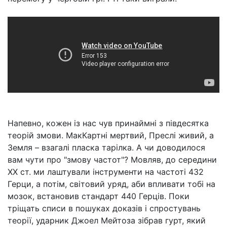
Напевно, кожен із нас чув принаймні з півдесятка
теорій змови. МакКартні мертвий, Преслі живий, а
Земля – взагалі пласка тарілка. А чи доводилося
вам чути про "змову частот"? Мовляв, до середини
XX ст. ми лаштували інструменти на частоті 432
Герци, а потім, світовий уряд, аби впливати тобі на
мозок, встановив стандарт 440 Герців. Поки
тріщать списи в пошуках доказів і спростувань
теорії, ударник Джоел Мейтоза зібрав гурт, який