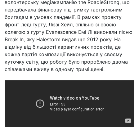
волонтерську медіакампанію the RoadieStrong, що
передбачала фінансову підтримку гастрольним
бригадам в умовах пандемії. В рамках проекту
фронт леді гурту, Ліззі Хейл, спільно зі своєю
колегою з гурту Evanescence Емі Лі виконали пісню
Break In, яку Halestorm видав ще 2012 року. На
відміну від більшості карантинних проектів, де
кожна партія композиції виконується у своєму
куточку світу, цю роботу було пророблено двома
співачками вживу в одному приміщенні.