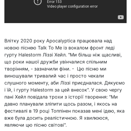
Влітку 2020 року Apocalyptica працювала над
новою піснею Talk To Me із вокалом фронт леді
гурту Halestorm Ліззі Хейл. "Ми більш ніж щасливі,
що роки нашої дружби увінчалися спільним
творінням, - зазначили фіни. - Цю пісню ми
виношували тривалий час і просто чекали
слушного моменту, аби Ліззі приєдналася. Дякуємо
і їй, і гурту Halestorm за цей внесок". У свою чергу
пані Хейл повідала трохи з історії творення: "Ми
давно планували зліпити щось разом, і якось на
фестивалі в 19 році Топпінен показав мені ідею, яка
вже була досить реалістичною. Я хвилююся,
являючи цю пісню світові".