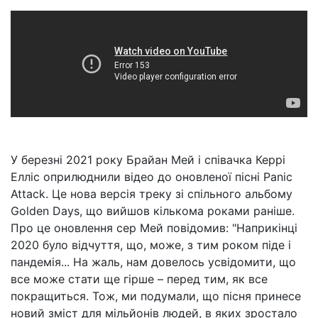
У березні 2021 року Брайан Мей і співачка Керрі
Елліс оприлюднили відео до оновленої пісні Panic
Attack. Це нова версія треку зі спільного альбому
Golden Days, що вийшов кількома роками раніше.
Про це оновлення сер Мей повідомив: "Наприкінці
2020 було відчуття, що, може, з тим роком піде і
пандемія... На жаль, нам довелось усвідомити, що
все може стати ще гірше – перед тим, як все
покращиться. Тож, ми подумали, що пісня принесе
новий зміст для мільйонів людей, в яких зростало