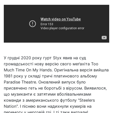
У грудні 2020 року гурт Styx явив на суд
громадськості нову версію свого меґахіта Too
Much Time On My Hands. Оригінальна версія вийшла
1981 року у складі тричі платинового альбому
Paradise Theatre. Оновлений випуск було
присвячено геть не боротьбі з вірусом. Виявилося,
що музиканти є затятими вболівальниками
команди з американського футболу "Steelers
Nation". І піснею вони надихнули кумирів на
перемогу у черговій грі. І ті таки виграли!