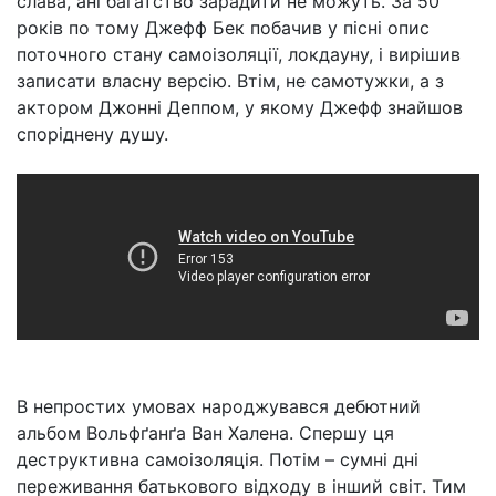
слава, ані багатство зарадити не можуть. За 50
років по тому Джефф Бек побачив у пісні опис
поточного стану самоізоляції, локдауну, і вирішив
записати власну версію. Втім, не самотужки, а з
актором Джонні Деппом, у якому Джефф знайшов
споріднену душу.
В непростих умовах народжувався дебютний
альбом Вольфґанґа Ван Халена. Спершу ця
деструктивна самоізоляція. Потім – сумні дні
переживання батькового відходу в інший світ. Тим