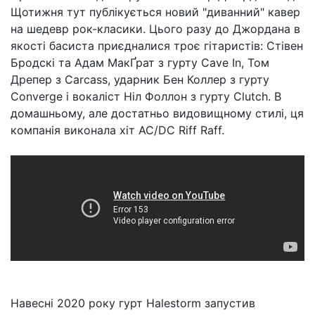
Щотижня тут публікується новий "диванний" кавер
на шедевр рок-класики. Цього разу до Джордана в
якості басиста приєдналися троє гітаристів: Стівен
Бродскі та Адам МакҐрат з гурту Cave In, Том
Дрепер з Carcass, ударник Бен Коллер з гурту
Converge і вокаліст Ніл Фоллон з гурту Clutch. В
домашньому, але достатньо видовищному стилі, ця
компанія виконала хіт AC/DC Riff Raff.
Навесні 2020 року гурт Halestorm запустив