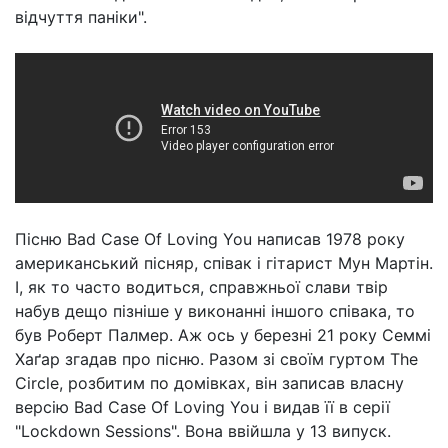
відчуття паніки".
Пісню Bad Case Of Loving You написав 1978 року
американський пісняр, співак і гітарист Мун Мартін.
І, як то часто водиться, справжньої слави твір
набув дещо пізніше у виконанні іншого співака, то
був Роберт Палмер. Аж ось у березні 21 року Семмі
Хаґар згадав про пісню. Разом зі своїм гуртом The
Circle, розбитим по домівках, він записав власну
версію Bad Case Of Loving You і видав її в серії
"Lockdown Sessions". Вона ввійшла у 13 випуск.