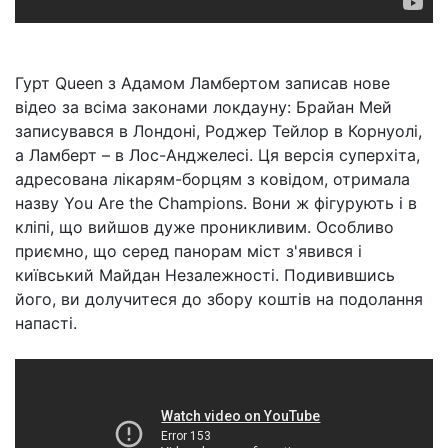
Гурт Queen з Адамом Ламбертом записав нове
відео за всіма законами локдауну: Брайан Мей
записувався в Лондоні, Роджер Тейлор в Корнуолі,
а Ламберт – в Лос-Анджелесі. Ця версія суперхіта,
адресована лікарям-борцям з ковідом, отримала
назву You Are the Champions. Вони ж фігурують і в
кліпі, що вийшов дуже проникливим. Особливо
приємно, що серед панорам міст з'явився і
київський Майдан Незалежності. Подивившись
його, ви долучитеся до збору коштів на подолання
напасті.