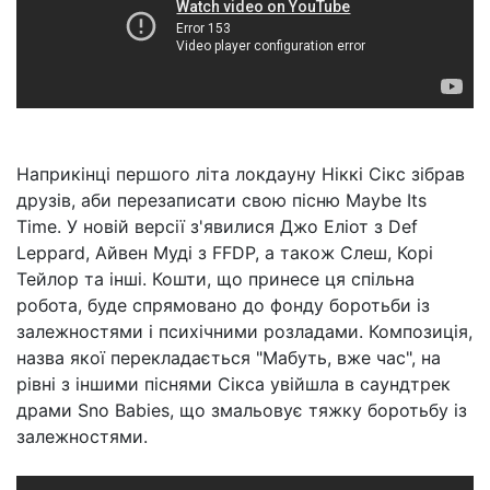
Наприкінці першого літа локдауну Ніккі Сікс зібрав
друзів, аби перезаписати свою пісню Maybe Its
Time. У новій версії з'явилися Джо Еліот з Def
Leppard, Айвен Муді з FFDP, а також Слеш, Корі
Тейлор та інші. Кошти, що принесе ця спільна
робота, буде спрямовано до фонду боротьби із
залежностями і психічними розладами. Композиція,
назва якої перекладається "Мабуть, вже час", на
рівні з іншими піснями Сікса увійшла в саундтрек
драми Sno Babies, що змальовує тяжку боротьбу із
залежностями.