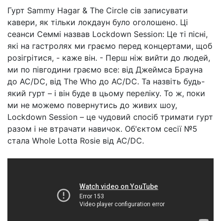
Гурт Sammy Hagar & The Circle сів записувати
кавери, як тільки локдаун було оголошено. Ці
сеанси Семмі назвав Lockdown Session: Це ті пісні,
які на гастролях ми граємо перед концертами, щоб
розігрітися, - каже він. - Перш ніж вийти до людей,
ми по півгодини граємо все: від Джеймса Брауна
до AC/DC, від The Who до AC/DC. Та назвіть будь-
який гурт – і він буде в цьому переліку. То ж, поки
ми не можемо повернутись до живих шоу,
Lockdown Session – це чудовий спосіб тримати гурт
разом і не втрачати навичок. Об'єктом сесії №5
стала Whole Lotta Rosie від AC/DC.