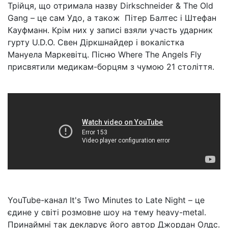
Трійця, що отримала назву Dirkschneider & The Old
Gang – це сам Удо, а також Пітер Балтес і Штефан
Кауфманн. Крім них у записі взяли участь ударник
гурту U.D.O. Свен Діркшнайдер і вокалістка
Мануела Маркевітц. Пісню Where The Angels Fly
присвятили медикам-борцям з чумою 21 століття.
YouTube-канал It's Two Minutes to Late Night – це
єдине у світі розмовне шоу на тему heavy-metal.
Принаймні так декларує його автор Джордан Олдс.