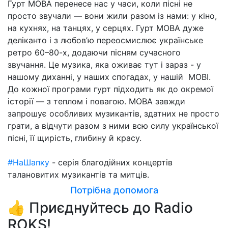
Гурт МОВА перенесе нас у часи, коли пісні не
просто звучали — вони жили разом із нами: у кіно,
на кухнях, на танцях, у серцях. Гурт МОВА дуже
деліканто і з любов’ю переосмислює українське
ретро 60–80-х, додаючи пісням сучасного
звучання. Це музика, яка оживає тут і зараз - у
нашому диханні, у наших спогадах, у нашій МОВІ.
До кожної програми гурт підходить як до окремої
історії — з теплом і повагою. МОВА завжди
запрошує особливих музикантів, здатних не просто
грати, а відчути разом з ними всю силу української
пісні, її щирість, глибину й красу.
#НаШапку
- серія благодійних концертів
талановитих музикантів та митців.
Потрібна допомога
👍 Приєднуйтесь до Radio
ROKS!