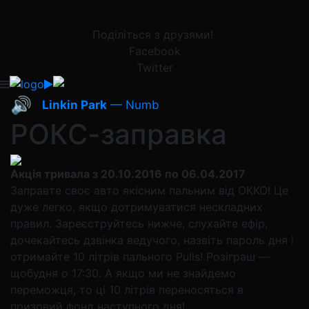
Поділіться з друзями!
Facebook
Twitter
🔊
Linkin Park
— Numb
РОКС-заправка
Акція тривала з 20.10.2016 по 06.04.2017
Заправте своє авто якісним пальним від ОККО! Це
дуже легко, якщо дотримуватися нескладних
правил. Зареєструйтесь нижче, слухайте ефір,
дочекайтесь дзвінка ведучого, назвіть пароль дня і
отримайте 10 літрів пального Pulls! Розіграш —
щобудня о 17:30. А якщо ми не знайдемо
переможця, то ці 10 літрів переносяться в
призовий фонд наступного дня!