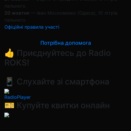
пального.
20 жовтня
— Іван Московенко (Одеса), 10 літрів
пального.
Офіційні правила участі
Потрібна допомога
👍 Приєднуйтесь до Radio
ROKS!
📱 Слухайте зі смартфона
RadioPlayer
🎫 Купуйте квитки онлайн