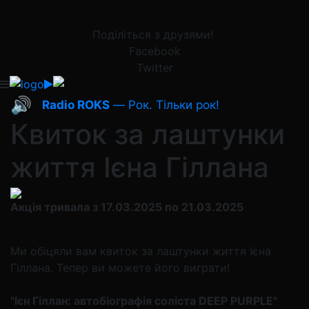
Поділіться з друзями!
Facebook
Twitter
🔊
Radio ROKS
— Рок. Тільки рок!
Квиток за лаштунки
життя Ієна Гіллана
Акція тривала з 17.03.2025 по 21.03.2025
Ми обіцяли вам квиток за лаштунки життя Ієна
Гіллана. Тепер ви можете його виграти!
"Ієн Гіллан: автобіографія соліста DEEP PURPLE"