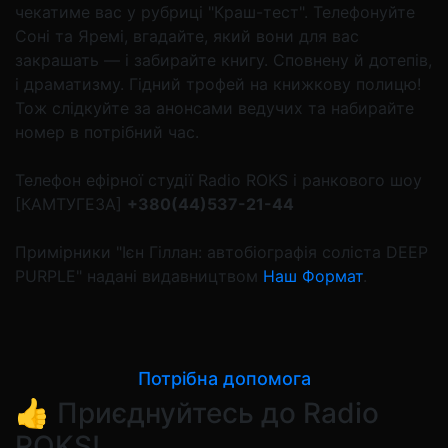
чекатиме вас у рубриці "Краш-тест". Телефонуйте
Соні та Яремі, вгадайте, який вони для вас
закрашать — і забирайте книгу. Сповнену й дотепів,
і драматизму. Гідний трофей на книжкову полицю!
Тож слідкуйте за анонсами ведучих та набирайте
номер в потрібний час.
Телефон ефірної студії Radio ROKS і ранкового шоу
[КАМТУГЕЗА]
+380(44)537-21-44
Примірники "Ієн Гіллан: автобіографія соліста DEEP
PURPLE" надані видавництвом
Наш Формат
.
Потрібна допомога
👍 Приєднуйтесь до Radio
ROKS!