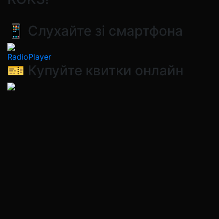
📱 Слухайте зі смартфона
RadioPlayer
🎫 Купуйте квитки онлайн