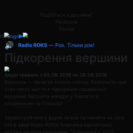
Поділіться з друзями!
Facebook
Twitter
🔊
Radio ROKS
— Рок. Тільки рок!
Підкорення вершини
Акція тривала з 03.09.2018 по 28.09.2018
Вересень — початок нового сезону. Розпочніть цей
етап свого життя з підкорення справжньої
вершини! Виграйте мандри у Карпати зі
сходженням на Говерлу!
Зареєструйтеся у формі нижче та чекайте на своє
ім’я в ефірі Radio ROKS! Власника карпатської
путівки на двох визначимо 28 вересня о 10:15.