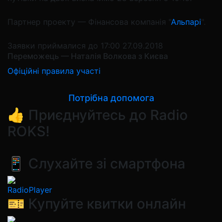
Партнер проекту — Фінансова компанія "
Альпарі
".
Заявки приймалися до 17:00 27.09.2018
Переможець — Наталія Волкова з Києва
Офіційні правила участі
Потрібна допомога
👍 Приєднуйтесь до Radio
ROKS!
📱 Слухайте зі смартфона
RadioPlayer
🎫 Купуйте квитки онлайн