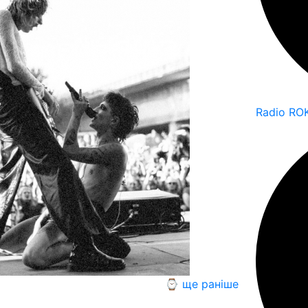
Radio RO
⌚ ще раніше