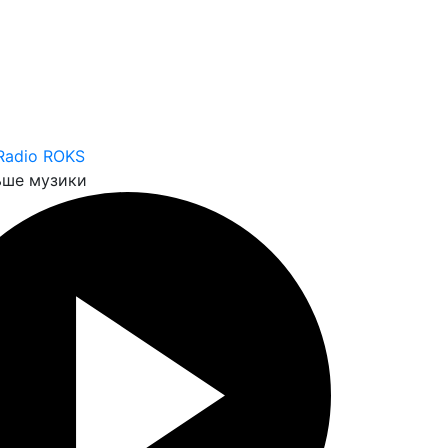
Radio ROKS
ьше музики