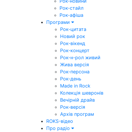
Рок-новини
Рок-стайл
Рок-афіша
Програми
Рок-цитата
Новий рок
Рок-вікенд
Рок-концерт
Рок-н-рол живий
Жива версія
Рок-персона
Рок-день
Made in Rock
Колекція шевронів
Вечірній драйв
Рок-версія
Архів програм
ROKS-відео
Про радіо