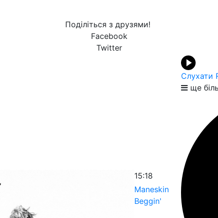
Поділіться з друзями!
Facebook
Twitter
Слухати 
ще біл
15:18
Maneskin
Beggin'