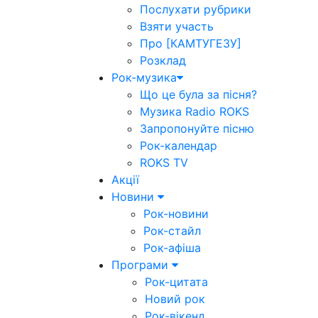
Послухати рубрики
Взяти участь
Про [КАМТУГЕЗУ]
Розклад
Рок-музика
Що це була за пісня?
Музика Radio ROKS
Запропонуйте пісню
Рок-календар
ROKS TV
Акції
Новини
Рок-новини
Рок-стайл
Рок-афіша
Програми
Рок-цитата
Новий рок
Рок-вікенд