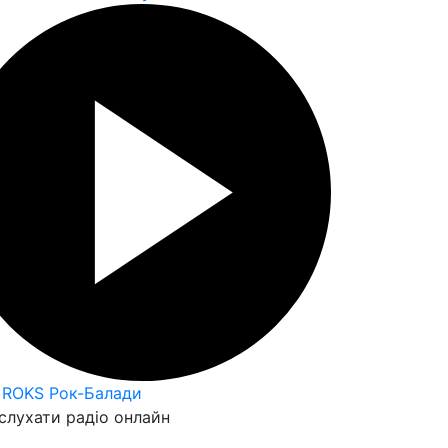
 ROKS Рок-Балади
слухати радіо онлайн