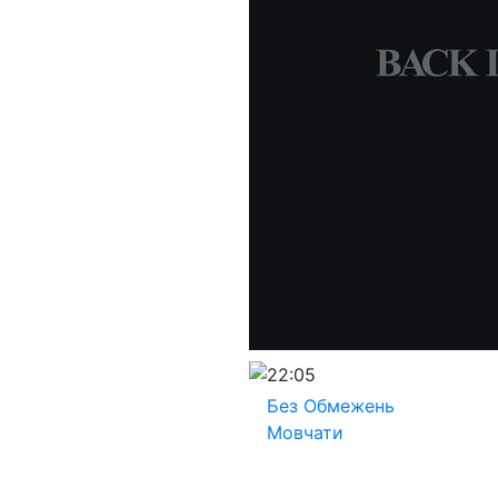
22:05
Без Обмежень
Мовчати