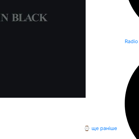
Radio
⌚ ще раніше