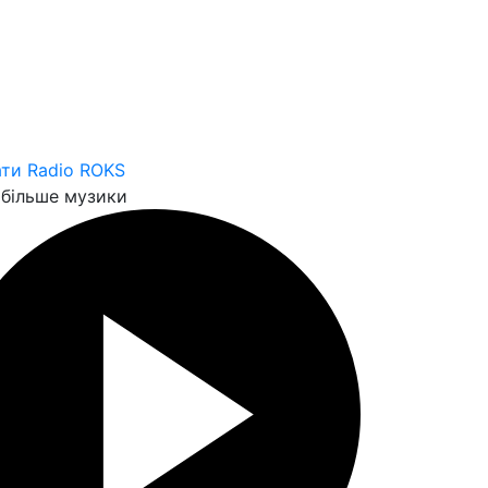
ти Radio ROKS
більше музики