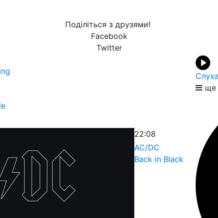
Поділіться з друзями!
Facebook
Twitter
ing
Слуха
ще 
le
22:08
AC/DC
Back in Black