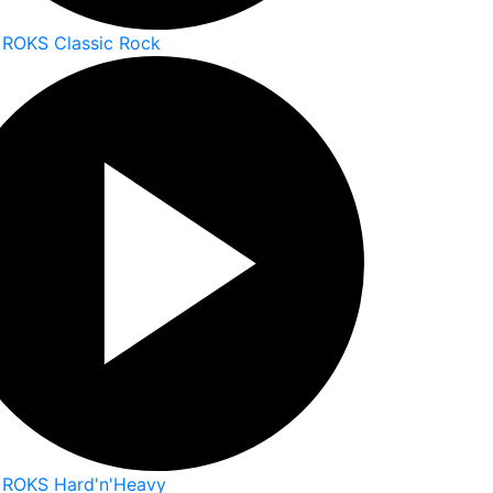
 ROKS Classic Rock
 ROKS Hard'n'Heavy