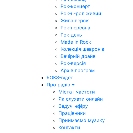
Рок-концерт
Рок-н-рол живий
Жива версія
Рок-персона
Рок-день
Made in Rock
Колекція шевронів
Вечірній драйв
Рок-версія
Архів програм
ROKS-відео
Про радіо
Міста і частоти
Як слухати онлайн
Ведучі ефіру
Працівники
Приймаємо музику
Контакти