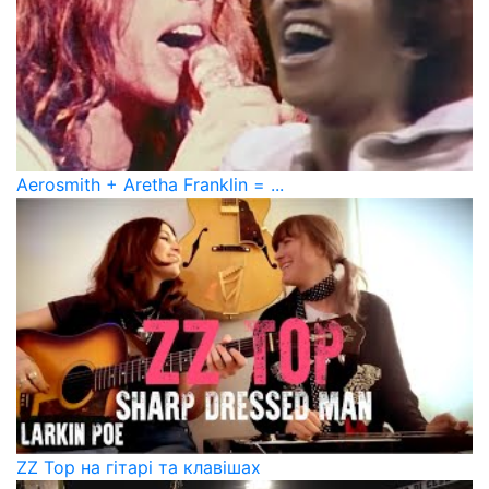
Aerosmith + Aretha Franklin = ...
ZZ Top на гітарі та клавішах