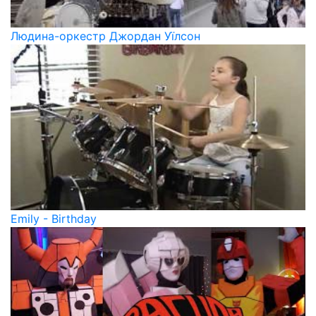
Людина-оркестр Джордан Уїлсон
Emily - Birthday