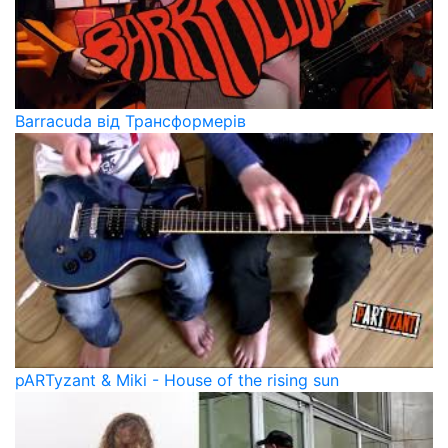
Barracuda від Трансформерів
pARTyzant & Miki - House of the rising sun