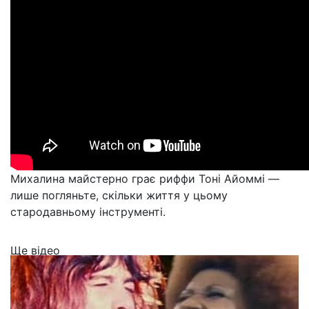
Михалина майстерно грає риффи Тоні Айоммі —
лише погляньте, скільки життя у цьому
стародавньому інструменті.
Ще відео