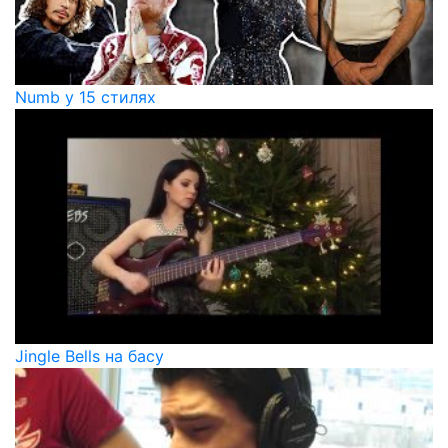
Numb у 15 стилях
Jingle Bells на басу