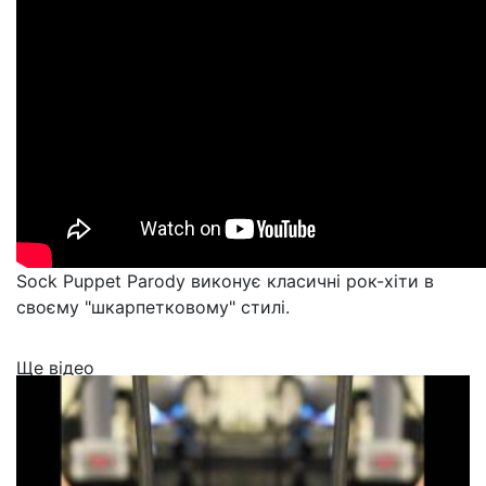
Sock Puppet Parody виконує класичні рок-хіти в
своєму "шкарпетковому" стилі.
Ще відео