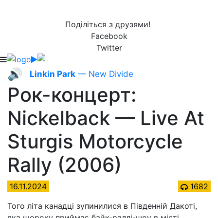
Поділіться з друзями!
Facebook
Twitter
🔊
Linkin Park
— New Divide
Рок-концерт:
Nickelback — Live At
Sturgis Motorcycle
Rally (2006)
16.11.2024
1682
Того літа канадці зупинилися в Південній Дакоті,
яка щороку приймає байк-раллі-шоу в місті