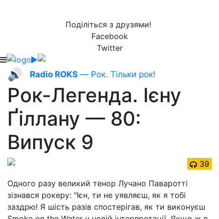
Поділіться з друзями!
Facebook
Twitter
🔊
Radio ROKS
— Рок. Тільки рок!
Рок-Легенда. Ієну
Ґіллану — 80:
Випуск 9
39
Одного разу великий тенор Лучано Паваротті
зізнався рокеру: "Ієн, ти не уявляєш, як я тобі
заздрю! Я шість разів спостерігав, як ти виконуєш
Smoke on the Water у новій інтерпретації. Якщо ж я