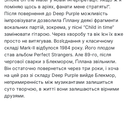
поміняю щось в аріях, фанати мене стратять!".
Після повернення до Deep Purple можливість
імпровізувати дозволила Ґіллану деякі фрагменти
вокальних партій, зокрема, у пісні “Child in time”
замінювати гітарою. Через хворобу та вік Ієн їх вже
просто не витягував. Воз’єднання у класичному
складі Mark-II відбулося 1984 року. Його плодом
став альбом Perfect Strangers. Але 89-го, після
чергової сварки з Блекмором, Ґіллана звільнили.
Він остаточно повернеться через три роки, і хоча
на цей раз зі складу Deep Purple вийде Блекмор,
непримиренність між музикантами залишиться
суто творчою, в житті вони залишаються вірними
друзями.