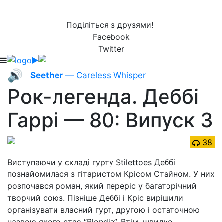
Поділіться з друзями!
Facebook
Twitter
🔊
Seether
— Careless Whisper
Рок-легенда. Деббі
Гаррі — 80: Випуск 3
38
Виступаючи у складі гурту Stilettoes Деббі
познайомилася з гітаристом Крісом Стайном. У них
розпочався роман, який переріс у багаторічний
творчий союз. Пізніше Деббі і Кріс вирішили
організувати власний гурт, другою і остаточною
назвою якого стає “Blondie”. Втім, швидко