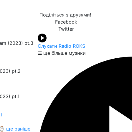
Поділіться з друзями!
Facebook
Twitter
am (2023) pt.3
Слухати Radio ROKS
ще більше музики
023) pt.2
023) pt.1
t
⌚ ще раніше